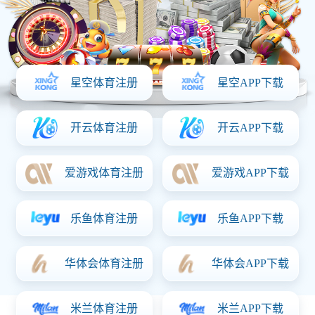
设备信息：操作系统、浏览器、分辨率、唯一标识等
行为记录：包括访问路径、停留时间、偏好设置等
位置信息：在获得授权后采集
三、信息使用目的
收集到的信息将用于：
为您提供定制化内容与互动体验
保障账号和数据安全
进行数据分析与服务优化
在授权基础上提供通知推送服务
四、第三方共享与信息披露
我们承诺不会随意出售用户信息，仅在以下情况下共享：
经您明确授权的合作服务
与第三方技术支持商（如推送、云服务）合作时