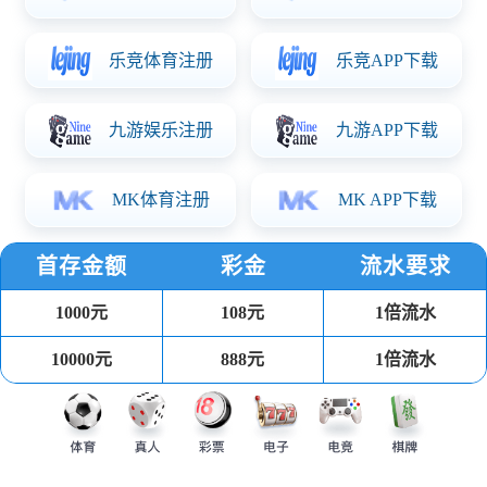
3500 万新援直接打替补
在英超转会窗口临近关闭之际，曼联再次成为转会市
场的焦点。据可靠消息源透露，红魔已经成功锁定一
位身价高达8000万英镑的英超顶级防守型中场，这位
被誉为“完爆埃德森”的铁腰即将空降老特拉福德。与
此同时，球队此前以3500万英镑引进的新援，恐怕将
不得不接受替补角色的命运。这一重磅引援，标志着
曼联在后腰位置的补强上迈出了决定性的一步。